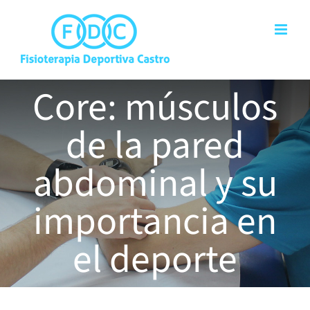
Saltar
al
contenido
Core: músculos
de la pared
abdominal y su
importancia en
el deporte