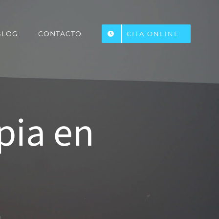
BLOG
CONTACTO
CITA ONLINE
apia en
a