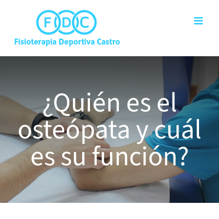
Saltar
al
contenido
¿Quién es el
osteópata y cuál
es su función?